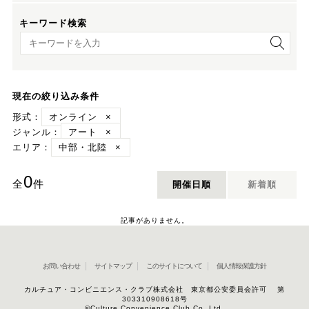
キーワード検索
キーワード検索
現在の絞り込み条件
形式：
オンライン
×
ジャンル：
アート
×
エリア：
中部・北陸
×
0
全
件
開催日順
新着順
記事がありません。
お問い合わせ
サイトマップ
このサイトについて
個人情報保護方針
カルチュア・コンビニエンス・クラブ株式会社 東京都公安委員会許可 第
303310908618号
©Culture Convenience Club Co.,Ltd.