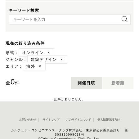
キーワード検索
キーワード検索
現在の絞り込み条件
形式：
オンライン
×
ジャンル：
建築デザイン
×
エリア：
海外
×
0
全
件
開催日順
新着順
記事がありません。
お問い合わせ
サイトマップ
このサイトについて
個人情報保護方針
カルチュア・コンビニエンス・クラブ株式会社 東京都公安委員会許可 第
303310908618号
©Culture Convenience Club Co.,Ltd.