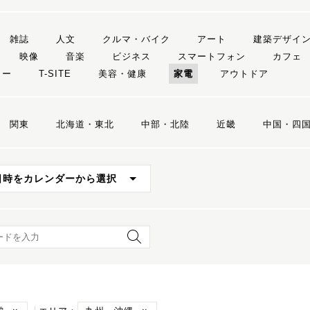
雑誌
人文
クルマ・バイク
アート
建築デザイ
映像
音楽
ビジネス
スマートフォン
カフェ
リー
T-SITE
美容・健康
家電
アウトドア
関東
北海道・東北
中部・北陸
近畿
中国・四
日時をカレンダーから選択
ード検索