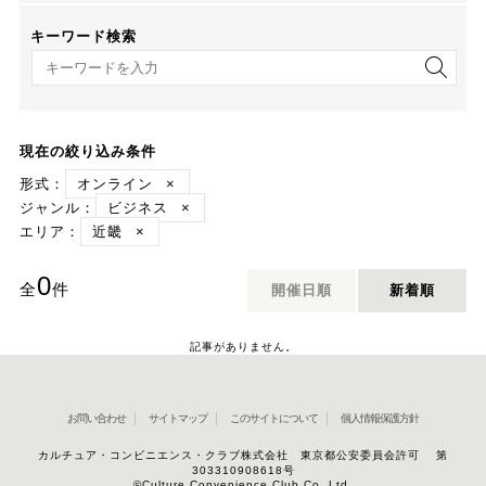
キーワード検索
キーワード検索
現在の絞り込み条件
形式：
オンライン
×
ジャンル：
ビジネス
×
エリア：
近畿
×
0
全
件
開催日順
新着順
記事がありません。
お問い合わせ
サイトマップ
このサイトについて
個人情報保護方針
カルチュア・コンビニエンス・クラブ株式会社 東京都公安委員会許可 第
303310908618号
©Culture Convenience Club Co.,Ltd.