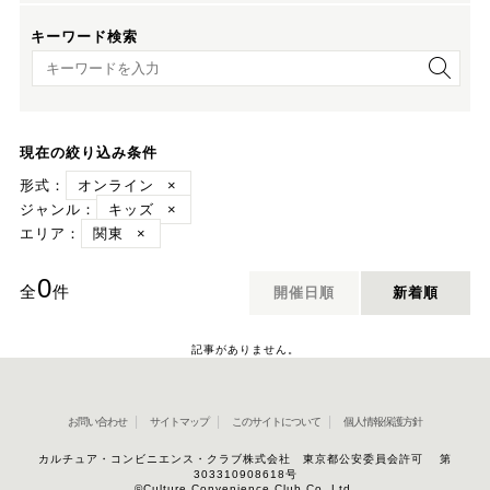
キーワード検索
キーワード検索
現在の絞り込み条件
形式：
オンライン
×
ジャンル：
キッズ
×
エリア：
関東
×
0
全
件
開催日順
新着順
記事がありません。
お問い合わせ
サイトマップ
このサイトについて
個人情報保護方針
カルチュア・コンビニエンス・クラブ株式会社 東京都公安委員会許可 第
303310908618号
©Culture Convenience Club Co.,Ltd.