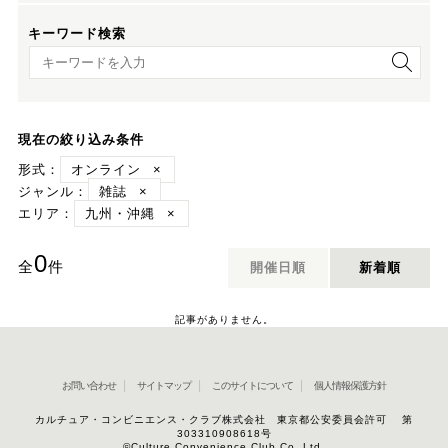
キーワード検索
キーワード検索
現在の絞り込み条件
形式：
オンライン
×
ジャンル：
雑誌
×
エリア：
九州・沖縄
×
0
全
件
開催日順
新着順
記事がありません。
お問い合わせ
サイトマップ
このサイトについて
個人情報保護方針
カルチュア・コンビニエンス・クラブ株式会社 東京都公安委員会許可 第
303310908618号
©Culture Convenience Club Co.,Ltd.