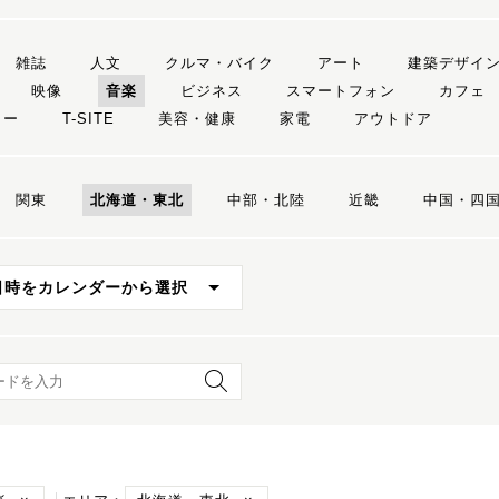
雑誌
人文
クルマ・バイク
アート
建築デザイ
映像
音楽
ビジネス
スマートフォン
カフェ
リー
T-SITE
美容・健康
家電
アウトドア
関東
北海道・東北
中部・北陸
近畿
中国・四
日時をカレンダーから選択
ード検索