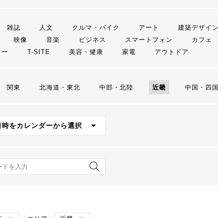
雑誌
人文
クルマ・バイク
アート
建築デザイ
映像
音楽
ビジネス
スマートフォン
カフェ
リー
T-SITE
美容・健康
家電
アウトドア
関東
北海道・東北
中部・北陸
近畿
中国・四
日時をカレンダーから選択
ード検索