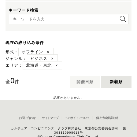
キーワード検索
キーワード検索
現在の絞り込み条件
形式：
オフライン
×
ジャンル：
ビジネス
×
エリア：
北海道・東北
×
0
全
件
開催日順
新着順
記事がありません。
お問い合わせ
サイトマップ
このサイトについて
個人情報保護方針
カルチュア・コンビニエンス・クラブ株式会社 東京都公安委員会許可 第
303310908618号
©Culture Convenience Club Co.,Ltd.