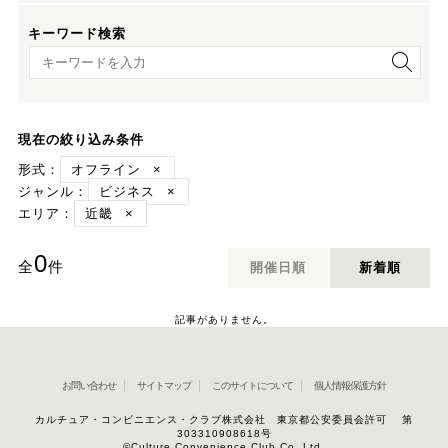
キーワード検索
キーワード検索
現在の絞り込み条件
形式：
オフライン
×
ジャンル：
ビジネス
×
エリア：
近畿
×
0
全
件
開催日順
新着順
記事がありません。
お問い合わせ
サイトマップ
このサイトについて
個人情報保護方針
カルチュア・コンビニエンス・クラブ株式会社 東京都公安委員会許可 第
303310908618号
©Culture Convenience Club Co.,Ltd.