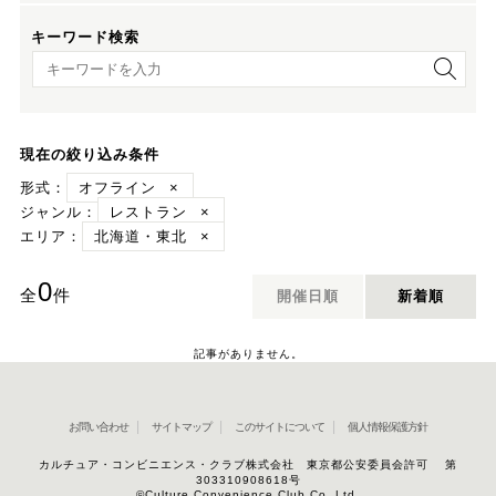
キーワード検索
キーワード検索
現在の絞り込み条件
形式：
オフライン
×
ジャンル：
レストラン
×
エリア：
北海道・東北
×
0
全
件
開催日順
新着順
記事がありません。
お問い合わせ
サイトマップ
このサイトについて
個人情報保護方針
カルチュア・コンビニエンス・クラブ株式会社 東京都公安委員会許可 第
303310908618号
©Culture Convenience Club Co.,Ltd.