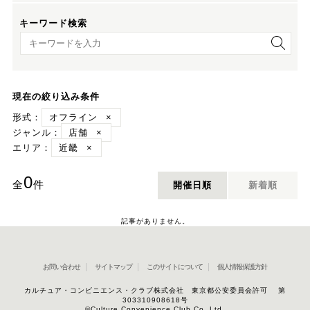
キーワード検索
キーワード検索
現在の絞り込み条件
形式：
オフライン
×
ジャンル：
店舗
×
エリア：
近畿
×
0
全
件
開催日順
新着順
記事がありません。
お問い合わせ
サイトマップ
このサイトについて
個人情報保護方針
カルチュア・コンビニエンス・クラブ株式会社 東京都公安委員会許可 第
303310908618号
©Culture Convenience Club Co.,Ltd.