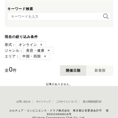
キーワード検索
キーワード検索
現在の絞り込み条件
形式：
オンライン
×
ジャンル：
美容・健康
×
エリア：
中国・四国
×
0
全
件
開催日順
新着順
記事がありません。
お問い合わせ
サイトマップ
このサイトについて
個人情報保護方針
カルチュア・コンビニエンス・クラブ株式会社 東京都公安委員会許可 第
303310908618号
©Culture Convenience Club Co.,Ltd.