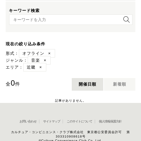
キーワード検索
キーワード検索
現在の絞り込み条件
形式：
オフライン
×
ジャンル：
音楽
×
エリア：
近畿
×
0
全
件
開催日順
新着順
記事がありません。
お問い合わせ
サイトマップ
このサイトについて
個人情報保護方針
カルチュア・コンビニエンス・クラブ株式会社 東京都公安委員会許可 第
303310908618号
©Culture Convenience Club Co.,Ltd.