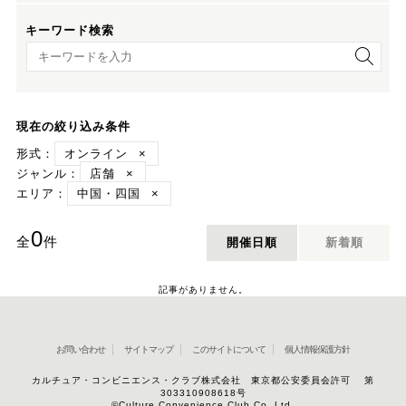
キーワード検索
キーワード検索
現在の絞り込み条件
形式：
オンライン
×
ジャンル：
店舗
×
エリア：
中国・四国
×
0
全
件
開催日順
新着順
記事がありません。
お問い合わせ
サイトマップ
このサイトについて
個人情報保護方針
カルチュア・コンビニエンス・クラブ株式会社 東京都公安委員会許可 第
303310908618号
©Culture Convenience Club Co.,Ltd.