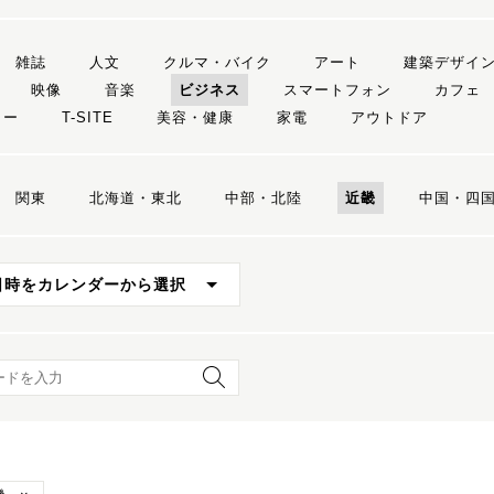
雑誌
人文
クルマ・バイク
アート
建築デザイ
映像
音楽
ビジネス
スマートフォン
カフェ
リー
T-SITE
美容・健康
家電
アウトドア
関東
北海道・東北
中部・北陸
近畿
中国・四
日時をカレンダーから選択
ード検索