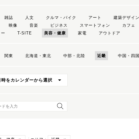
雑誌
人文
クルマ・バイク
アート
建築デザイ
映像
音楽
ビジネス
スマートフォン
カフェ
リー
T-SITE
美容・健康
家電
アウトドア
関東
北海道・東北
中部・北陸
近畿
中国・四
日時をカレンダーから選択
ード検索