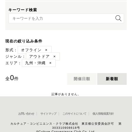
キーワード検索
キーワード検索
現在の絞り込み条件
形式：
オフライン
×
ジャンル：
アウトドア
×
エリア：
九州・沖縄
×
0
全
件
開催日順
新着順
記事がありません。
お問い合わせ
サイトマップ
このサイトについて
個人情報保護方針
カルチュア・コンビニエンス・クラブ株式会社 東京都公安委員会許可 第
303310908618号
©Culture Convenience Club Co.,Ltd.