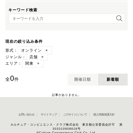
キーワード検索
キーワード検索
現在の絞り込み条件
形式：
オンライン
×
ジャンル：
店舗
×
エリア：
関東
×
0
全
件
開催日順
新着順
記事がありません。
お問い合わせ
サイトマップ
このサイトについて
個人情報保護方針
カルチュア・コンビニエンス・クラブ株式会社 東京都公安委員会許可 第
303310908618号
©Culture Convenience Club Co.,Ltd.