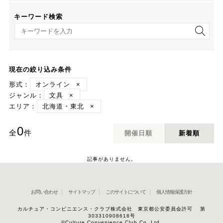
キーワード検索
キーワード検索
現在の絞り込み条件
形式：
オンライン
×
ジャンル：
文具
×
エリア：
北海道・東北
×
0
全
件
開催日順
新着順
記事がありません。
お問い合わせ
サイトマップ
このサイトについて
個人情報保護方針
カルチュア・コンビニエンス・クラブ株式会社 東京都公安委員会許可 第
303310908618号
©Culture Convenience Club Co.,Ltd.