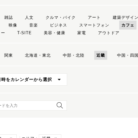
雑誌
人文
クルマ・バイク
アート
建築デザイ
映像
音楽
ビジネス
スマートフォン
カフェ
リー
T-SITE
美容・健康
家電
アウトドア
関東
北海道・東北
中部・北陸
近畿
中国・四
日時をカレンダーから選択
ード検索