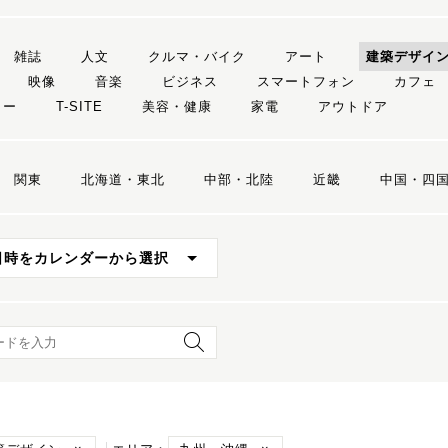
雑誌
人文
クルマ・バイク
アート
建築デザイ
映像
音楽
ビジネス
スマートフォン
カフェ
リー
T-SITE
美容・健康
家電
アウトドア
関東
北海道・東北
中部・北陸
近畿
中国・四
日時をカレンダーから選択
ード検索