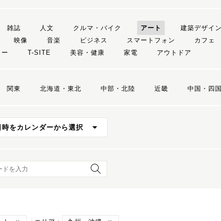
雑誌
人文
クルマ・バイク
アート
建築デザイ
映像
音楽
ビジネス
スマートフォン
カフェ
リー
T-SITE
美容・健康
家電
アウトドア
関東
北海道・東北
中部・北陸
近畿
中国・四
日時をカレンダーから選択
ード検索