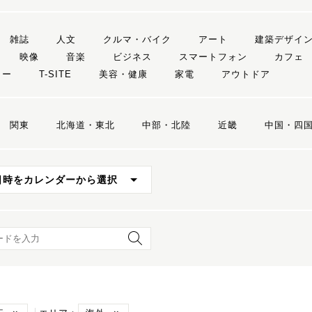
雑誌
人文
クルマ・バイク
アート
建築デザイ
映像
音楽
ビジネス
スマートフォン
カフェ
リー
T-SITE
美容・健康
家電
アウトドア
関東
北海道・東北
中部・北陸
近畿
中国・四
日時をカレンダーから選択
ード検索