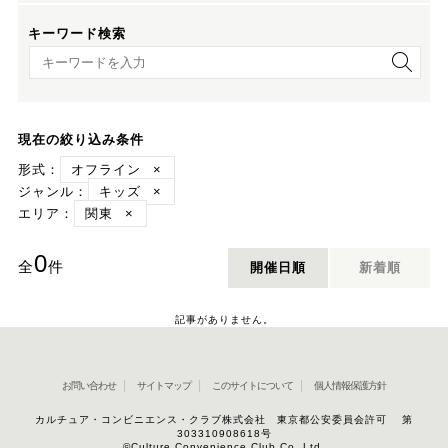
キーワード検索
キーワード検索
現在の絞り込み条件
形式：
オフライン
×
ジャンル：
キッズ
×
エリア：
関東
×
0
全
件
開催日順
新着順
記事がありません。
お問い合わせ
サイトマップ
このサイトについて
個人情報保護方針
カルチュア・コンビニエンス・クラブ株式会社 東京都公安委員会許可 第
303310908618号
©Culture Convenience Club Co.,Ltd.