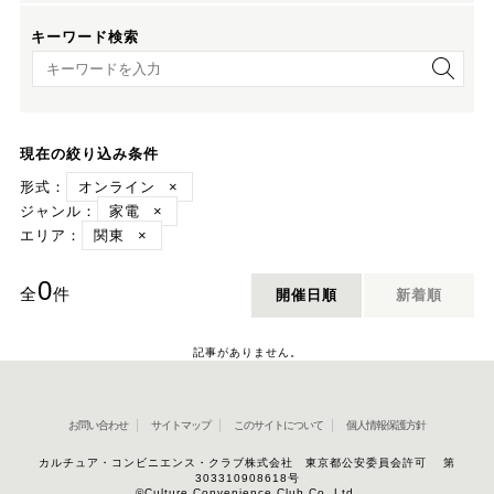
キーワード検索
キーワード検索
現在の絞り込み条件
形式：
オンライン
×
ジャンル：
家電
×
エリア：
関東
×
0
全
件
開催日順
新着順
記事がありません。
お問い合わせ
サイトマップ
このサイトについて
個人情報保護方針
カルチュア・コンビニエンス・クラブ株式会社 東京都公安委員会許可 第
303310908618号
©Culture Convenience Club Co.,Ltd.