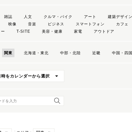
雑誌
人文
クルマ・バイク
アート
建築デザイ
映像
音楽
ビジネス
スマートフォン
カフェ
リー
T-SITE
美容・健康
家電
アウトドア
関東
北海道・東北
中部・北陸
近畿
中国・四
日時をカレンダーから選択
ード検索