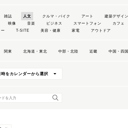
雑誌
人文
クルマ・バイク
アート
建築デザイ
映像
音楽
ビジネス
スマートフォン
カフェ
リー
T-SITE
美容・健康
家電
アウトドア
関東
北海道・東北
中部・北陸
近畿
中国・四
日時をカレンダーから選択
ード検索