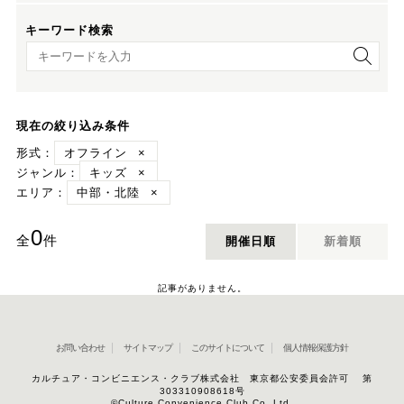
キーワード検索
キーワード検索
現在の絞り込み条件
形式：
オフライン
×
ジャンル：
キッズ
×
エリア：
中部・北陸
×
0
全
件
開催日順
新着順
記事がありません。
お問い合わせ
サイトマップ
このサイトについて
個人情報保護方針
カルチュア・コンビニエンス・クラブ株式会社 東京都公安委員会許可 第
303310908618号
©Culture Convenience Club Co.,Ltd.