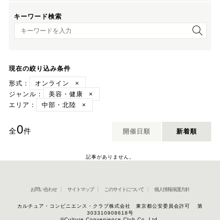
キーワード検索
キーワード検索
現在の絞り込み条件
形式：
オンライン
×
ジャンル：
美容・健康
×
エリア：
中部・北陸
×
0
全
件
開催日順
新着順
記事がありません。
お問い合わせ
サイトマップ
このサイトについて
個人情報保護方針
カルチュア・コンビニエンス・クラブ株式会社 東京都公安委員会許可 第
303310908618号
©Culture Convenience Club Co.,Ltd.