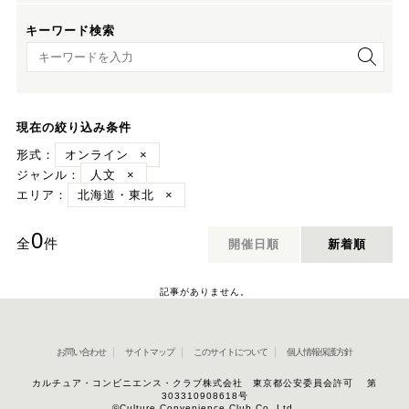
キーワード検索
キーワード検索
現在の絞り込み条件
形式：
オンライン
×
ジャンル：
人文
×
エリア：
北海道・東北
×
0
全
件
開催日順
新着順
記事がありません。
お問い合わせ
サイトマップ
このサイトについて
個人情報保護方針
カルチュア・コンビニエンス・クラブ株式会社 東京都公安委員会許可 第
303310908618号
©Culture Convenience Club Co.,Ltd.