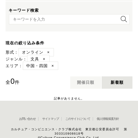
キーワード検索
キーワード検索
現在の絞り込み条件
形式：
オンライン
×
ジャンル：
文具
×
エリア：
中国・四国
×
0
全
件
開催日順
新着順
記事がありません。
お問い合わせ
サイトマップ
このサイトについて
個人情報保護方針
カルチュア・コンビニエンス・クラブ株式会社 東京都公安委員会許可 第
303310908618号
©Culture Convenience Club Co.,Ltd.