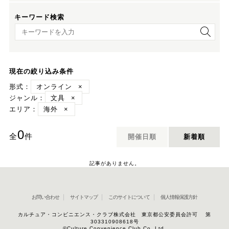
キーワード検索
キーワード検索
現在の絞り込み条件
形式：
オンライン
×
ジャンル：
文具
×
エリア：
海外
×
0
全
件
開催日順
新着順
記事がありません。
お問い合わせ
サイトマップ
このサイトについて
個人情報保護方針
カルチュア・コンビニエンス・クラブ株式会社 東京都公安委員会許可 第
303310908618号
©Culture Convenience Club Co.,Ltd.