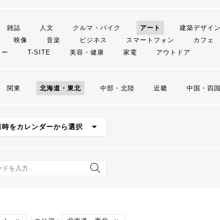
雑誌
人文
クルマ・バイク
アート
建築デザイ
映像
音楽
ビジネス
スマートフォン
カフェ
リー
T-SITE
美容・健康
家電
アウトドア
関東
北海道・東北
中部・北陸
近畿
中国・四
日時をカレンダーから選択
ード検索