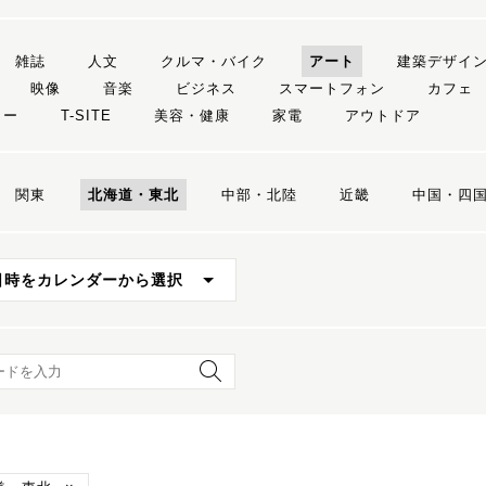
雑誌
人文
クルマ・バイク
アート
建築デザイ
映像
音楽
ビジネス
スマートフォン
カフェ
リー
T-SITE
美容・健康
家電
アウトドア
関東
北海道・東北
中部・北陸
近畿
中国・四
日時をカレンダーから選択
ード検索