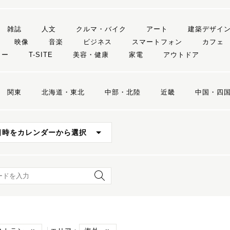
雑誌
人文
クルマ・バイク
アート
建築デザイ
映像
音楽
ビジネス
スマートフォン
カフェ
リー
T-SITE
美容・健康
家電
アウトドア
関東
北海道・東北
中部・北陸
近畿
中国・四
日時をカレンダーから選択
ード検索