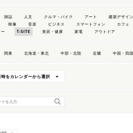
雑誌
人文
クルマ・バイク
アート
建築デザイ
映像
音楽
ビジネス
スマートフォン
カフェ
リー
T-SITE
美容・健康
家電
アウトドア
関東
北海道・東北
中部・北陸
近畿
中国・四
日時をカレンダーから選択
ード検索