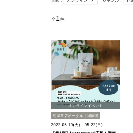
形式：
オンライン
×
ジャンル：
T-S
1
全
件
オンラインイベント
蔦屋書店ポータル｜湘南博
2022.05.10(火) - 05.22(日)