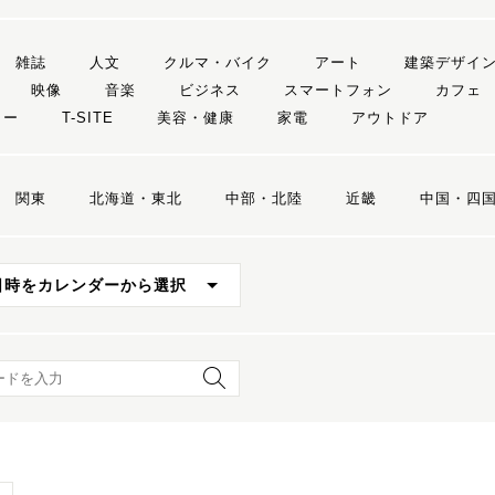
雑誌
人文
クルマ・バイク
アート
建築デザイ
映像
音楽
ビジネス
スマートフォン
カフェ
リー
T-SITE
美容・健康
家電
アウトドア
関東
北海道・東北
中部・北陸
近畿
中国・四
日時をカレンダーから選択
ード検索