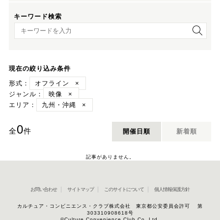
キーワード検索
キーワード検索
現在の絞り込み条件
形式：
オフライン
×
ジャンル：
映像
×
エリア：
九州・沖縄
×
0
全
件
開催日順
新着順
記事がありません。
お問い合わせ
サイトマップ
このサイトについて
個人情報保護方針
カルチュア・コンビニエンス・クラブ株式会社 東京都公安委員会許可 第
303310908618号
©Culture Convenience Club Co.,Ltd.