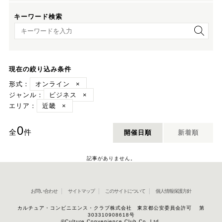
キーワード検索
キーワード検索
現在の絞り込み条件
形式：
オンライン
×
ジャンル：
ビジネス
×
エリア：
近畿
×
0
全
件
開催日順
新着順
記事がありません。
お問い合わせ
サイトマップ
このサイトについて
個人情報保護方針
カルチュア・コンビニエンス・クラブ株式会社 東京都公安委員会許可 第
303310908618号
©Culture Convenience Club Co.,Ltd.