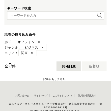
キーワード検索
キーワード検索
現在の絞り込み条件
形式：
オフライン
×
ジャンル：
ビジネス
×
エリア：
関東
×
0
全
件
開催日順
新着順
記事がありません。
お問い合わせ
サイトマップ
このサイトについて
個人情報保護方針
カルチュア・コンビニエンス・クラブ株式会社 東京都公安委員会許可 第
303310908618号
©Culture Convenience Club Co.,Ltd.