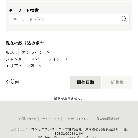
キーワード検索
キーワード検索
現在の絞り込み条件
形式：
オンライン
×
ジャンル：
スマートフォン
×
エリア：
近畿
×
0
全
件
開催日順
新着順
記事がありません。
お問い合わせ
サイトマップ
このサイトについて
個人情報保護方針
カルチュア・コンビニエンス・クラブ株式会社 東京都公安委員会許可 第
303310908618号
©Culture Convenience Club Co.,Ltd.