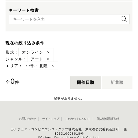
キーワード検索
キーワード検索
現在の絞り込み条件
形式：
オンライン
×
ジャンル：
アート
×
エリア：
中部・北陸
×
0
全
件
開催日順
新着順
記事がありません。
お問い合わせ
サイトマップ
このサイトについて
個人情報保護方針
カルチュア・コンビニエンス・クラブ株式会社 東京都公安委員会許可 第
303310908618号
©Culture Convenience Club Co.,Ltd.