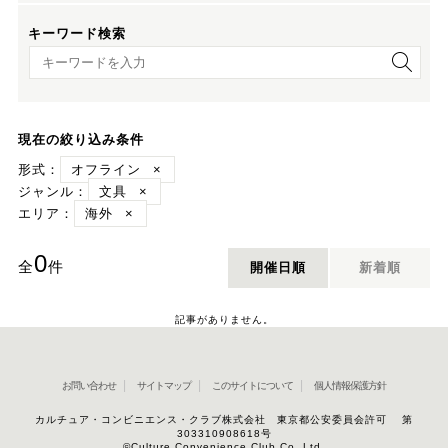
キーワード検索
キーワード検索
現在の絞り込み条件
形式：
オフライン
×
ジャンル：
文具
×
エリア：
海外
×
0
全
件
開催日順
新着順
記事がありません。
お問い合わせ
サイトマップ
このサイトについて
個人情報保護方針
カルチュア・コンビニエンス・クラブ株式会社 東京都公安委員会許可 第
303310908618号
©Culture Convenience Club Co.,Ltd.