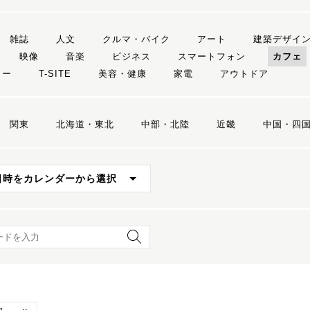
雑誌
人文
クルマ・バイク
アート
建築デザイ
映像
音楽
ビジネス
スマートフォン
カフェ
リー
T-SITE
美容・健康
家電
アウトドア
関東
北海道・東北
中部・北陸
近畿
中国・四
日時をカレンダーから選択
ード検索