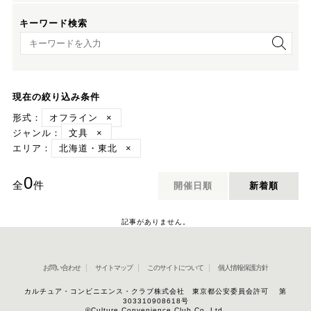
キーワード検索
キーワード検索
現在の絞り込み条件
形式：
オフライン
×
ジャンル：
文具
×
エリア：
北海道・東北
×
0
全
件
開催日順
新着順
記事がありません。
お問い合わせ
サイトマップ
このサイトについて
個人情報保護方針
カルチュア・コンビニエンス・クラブ株式会社 東京都公安委員会許可 第
303310908618号
©Culture Convenience Club Co.,Ltd.