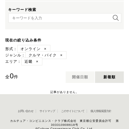
キーワード検索
キーワード検索
現在の絞り込み条件
形式：
オンライン
×
ジャンル：
クルマ・バイク
×
エリア：
近畿
×
0
全
件
開催日順
新着順
記事がありません。
お問い合わせ
サイトマップ
このサイトについて
個人情報保護方針
カルチュア・コンビニエンス・クラブ株式会社 東京都公安委員会許可 第
303310908618号
©Culture Convenience Club Co.,Ltd.