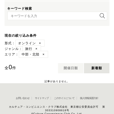
キーワード検索
キーワード検索
現在の絞り込み条件
形式：
オンライン
×
ジャンル：
旅行
×
エリア：
中部・北陸
×
0
全
件
開催日順
新着順
記事がありません。
お問い合わせ
サイトマップ
このサイトについて
個人情報保護方針
カルチュア・コンビニエンス・クラブ株式会社 東京都公安委員会許可 第
303310908618号
©Culture Convenience Club Co.,Ltd.