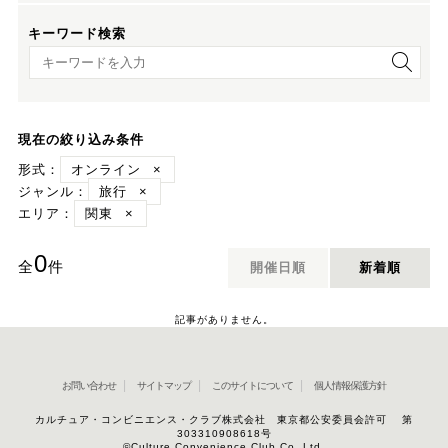
キーワード検索
キーワード検索
現在の絞り込み条件
形式：
オンライン
×
ジャンル：
旅行
×
エリア：
関東
×
0
全
件
開催日順
新着順
記事がありません。
お問い合わせ
サイトマップ
このサイトについて
個人情報保護方針
カルチュア・コンビニエンス・クラブ株式会社 東京都公安委員会許可 第
303310908618号
©Culture Convenience Club Co.,Ltd.