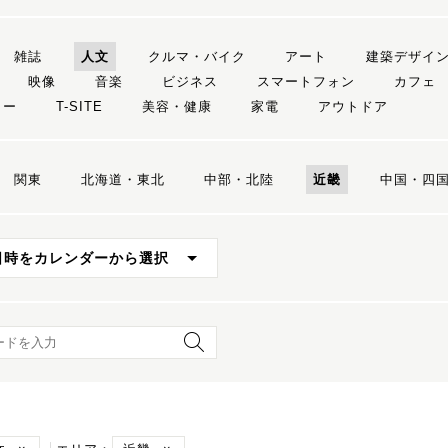
雑誌
人文
クルマ・バイク
アート
建築デザイ
映像
音楽
ビジネス
スマートフォン
カフェ
リー
T-SITE
美容・健康
家電
アウトドア
関東
北海道・東北
中部・北陸
近畿
中国・四
日時をカレンダーから選択
ード検索